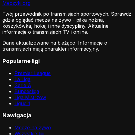
Meczyki
.org
Twój przewodnik po transmisjach sportowych. Sprawdź
gdzie oglądać mecze na żywo - piłka nożna,
koszykówka, hokej i inne dyscypliny. Aktualne
informacje o transmisjach TV i online.
Dane aktualizowane na bieżąco. Informacje o
transmisjach mają charakter informacyjny.
Popularne ligi
Premier League
La Liga
Serie A
Bundesliga
Liga Mistrzów
Ligue 1
Nawigacja
Mecze na żywo
Wszystkie ligi