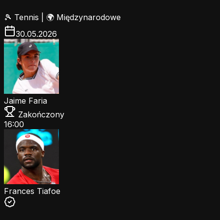
🎾
Tennis
|
🌍 Międzynarodowe
30.05.2026
Jaime Faria
Zakończony
16:00
Frances Tiafoe