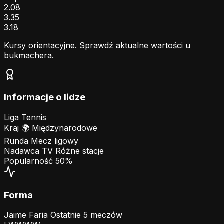
2.08
3.35
3.18
Kursy orientacyjne. Sprawdź aktualne wartości u
bukmachera.
Informacje o lidze
Liga
Tennis
Kraj
🌍
Międzynarodowe
Runda
Mecz ligowy
Nadawca TV
Różne stacje
Popularność
50%
Forma
Jaime Faria
Ostatnie 5 meczów