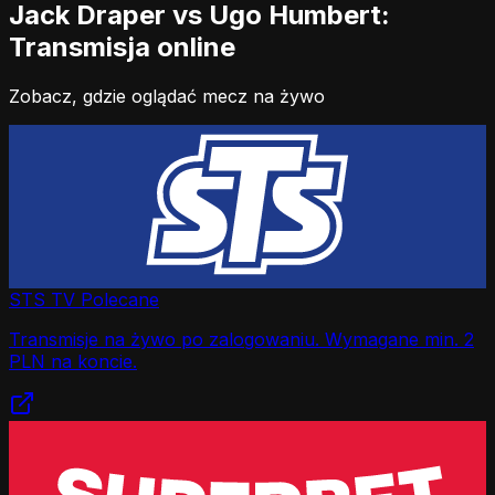
Jack Draper vs Ugo Humbert:
Transmisja online
Zobacz, gdzie oglądać mecz na żywo
STS TV
Polecane
Transmisje na żywo po zalogowaniu. Wymagane min. 2
PLN na koncie.