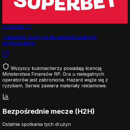
Superbet TV
Transmisje dostępne dla zarejestrowanych
użytkowników.
Wszyscy bukmacherzy posiadają licencję
Ministerstwa Finansów RP. Gra u nielegalnych
operatorów jest zabroniona. Hazard wiąże się z
ryzykiem. Serwis zawiera materiały reklamowe.
Bezpośrednie mecze (H2H)
Ostatnie spotkania tych drużyn