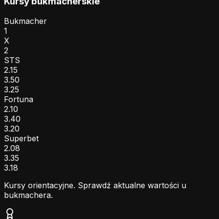
Kursy bukmacherskie
Bukmacher
1
X
2
STS
2.15
3.50
3.25
Fortuna
2.10
3.40
3.20
Superbet
2.08
3.35
3.18
Kursy orientacyjne. Sprawdź aktualne wartości u
bukmachera.