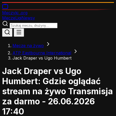
Meczyki
.org
Mecze
Ligi
Newsy
Mecze na żywo
ATP Eastbourne International
Jack Draper vs Ugo Humbert
Jack Draper vs Ugo
Humbert: Gdzie oglądać
stream na żywo
Transmisja
za darmo - 26.06.2026
17:40