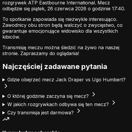
rozgrywek ATP Eastbourne International. Mecz
odbędzie się piątek, 26 czerwca 2026 o godzinie 17:40.
To spotkanie zapowiada się niezwykle interesująco.
Zawodnicy obu stron będą walczyć o zwycięstwo, co
gwarantuje emocjonujące widowisko dla wszystkich
kibiców.
Transmisję meczu można śledzić na żywo na naszej
stronie.
Zapraszamy do oglądania!
Najczęściej zadawane pytania
Gdzie obejrzeć mecz Jack Draper vs Ugo Humbert?
O której godzinie zaczyna się mecz?
W jakich rozgrywkach odbywa się ten mecz?
Czy transmisja jest darmowa?