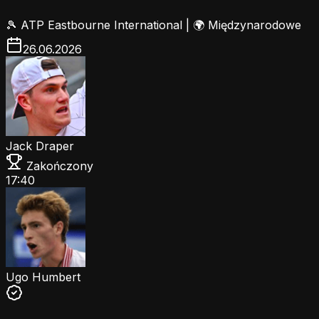
🎾
ATP Eastbourne International
|
🌍 Międzynarodowe
26.06.2026
Jack Draper
Zakończony
17:40
Ugo Humbert