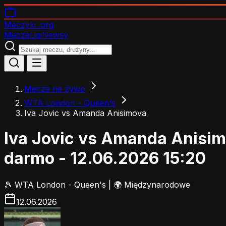
Meczyki
.org
Mecze
Ligi
Newsy
Mecze na żywo
WTA London - Queen's
Iva Jovic vs Amanda Anisimova
Iva Jovic vs Amanda Anisi
darmo - 12.06.2026 15:20
🎾
WTA London - Queen's
|
🌍 Międzynarodowe
12.06.2026