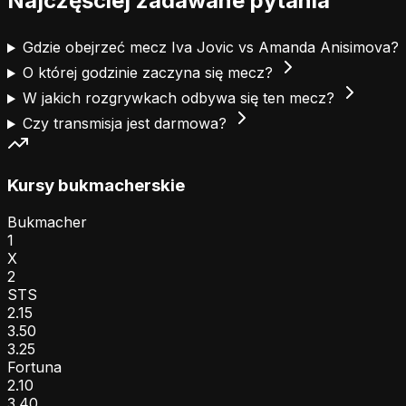
Najczęściej zadawane pytania
Gdzie obejrzeć mecz Iva Jovic vs Amanda Anisimova?
O której godzinie zaczyna się mecz?
W jakich rozgrywkach odbywa się ten mecz?
Czy transmisja jest darmowa?
Kursy bukmacherskie
Bukmacher
1
X
2
STS
2.15
3.50
3.25
Fortuna
2.10
3.40