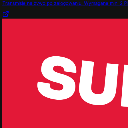
Transmisje na żywo po zalogowaniu. Wymagane min. 2 P