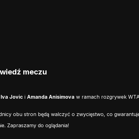
owiedź meczu
i
Iva Jovic
i
Amanda Anisimova
w ramach rozgrywek WTA L
odnicy obu stron będą walczyć o zwycięstwo, co gwarantuj
ie.
Zapraszamy do oglądania!