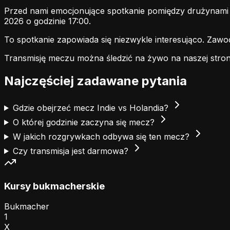
Przed nami emocjonujące spotkanie pomiędzy drużynam
2026 o godzinie 17:00.
To spotkanie zapowiada się niezwykle interesująco. Zaw
Transmisję meczu można śledzić na żywo na naszej stron
Najczęściej zadawane pytania
Gdzie obejrzeć mecz Indie vs Holandia?
O której godzinie zaczyna się mecz?
W jakich rozgrywkach odbywa się ten mecz?
Czy transmisja jest darmowa?
Kursy bukmacherskie
Bukmacher
1
X