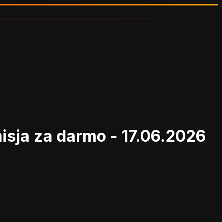
isja za darmo - 17.06.2026