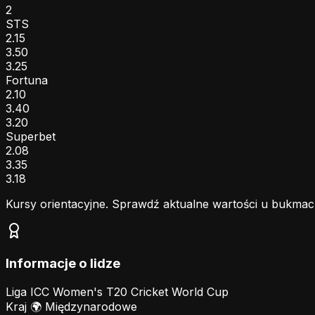
2
STS
2.15
3.50
3.25
Fortuna
2.10
3.40
3.20
Superbet
2.08
3.35
3.18
Kursy orientacyjne. Sprawdź aktualne wartości u bukmac
Informacje o lidze
Liga
ICC Women's T20 Cricket World Cup
Kraj
🌍
Międzynarodowe