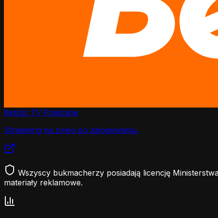
Betclic TV
Polecane
Streaming na żywo po zalogowaniu.
Wszyscy bukmacherzy posiadają licencję Ministerstwa
materiały reklamowe.