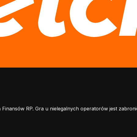
 Finansów RP. Gra u nielegalnych operatorów jest zabroni