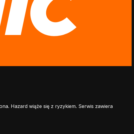
ona. Hazard wiąże się z ryzykiem. Serwis zawiera