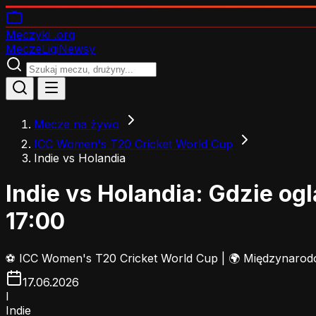
Meczyki
.org
Mecze
Ligi
Newsy
Mecze na żywo
ICC Women's T20 Cricket World Cup
Indie vs Holandia
Indie vs Holandia: Gdzie o
17:00
⚽
ICC Women's T20 Cricket World Cup
|
🌍 Międzynaro
17.06.2026
I
Indie