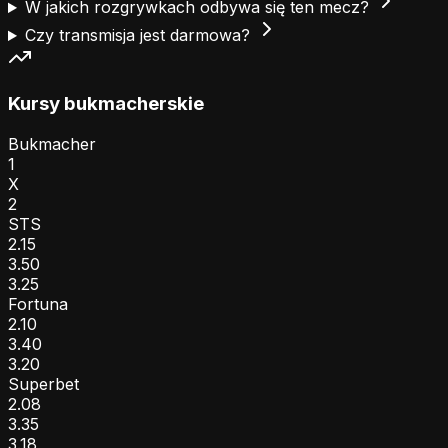
W jakich rozgrywkach odbywa się ten mecz?
Czy transmisja jest darmowa?
Kursy bukmacherskie
Bukmacher
1
X
2
STS
2.15
3.50
3.25
Fortuna
2.10
3.40
3.20
Superbet
2.08
3.35
3.18