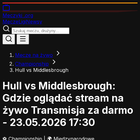
Meczyki
.org
Mecze
Ligi
Newsy
Mecze na żywo
Championship
Hull vs Middlesbrough
Hull vs Middlesbrough:
Gdzie oglądać stream na
żywo
Transmisja za darmo
- 23.05.2026 17:30
⚽
Championship
|
🌍 Międzynarodowe