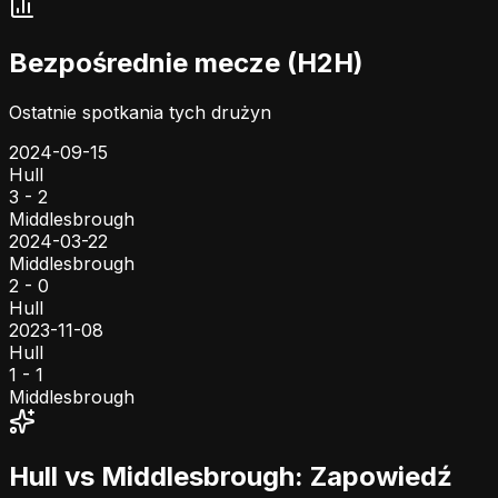
Bezpośrednie mecze (H2H)
Ostatnie spotkania tych drużyn
2024-09-15
Hull
3 - 2
Middlesbrough
2024-03-22
Middlesbrough
2 - 0
Hull
2023-11-08
Hull
1 - 1
Middlesbrough
Hull vs Middlesbrough: Zapowiedź