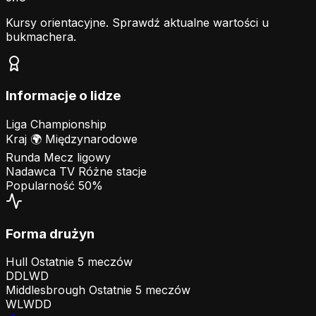
Kursy orientacyjne. Sprawdź aktualne wartości u
bukmachera.
Informacje o lidze
Liga
Championship
Kraj
🌍
Międzynarodowe
Runda
Mecz ligowy
Nadawca TV
Różne stacje
Popularność
50%
Forma drużyn
Hull
Ostatnie 5 meczów
D
D
L
W
D
Middlesbrough
Ostatnie 5 meczów
W
L
W
D
D