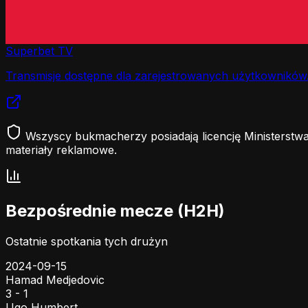
Superbet TV
Transmisje dostępne dla zarejestrowanych użytkowników
Wszyscy bukmacherzy posiadają licencję Ministerstwa
materiały reklamowe.
Bezpośrednie mecze (H2H)
Ostatnie spotkania tych drużyn
2024-09-15
Hamad Medjedovic
3 - 1
Ugo Humbert