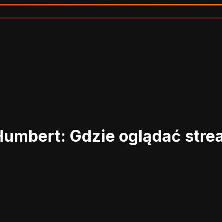
umbert: Gdzie oglądać str