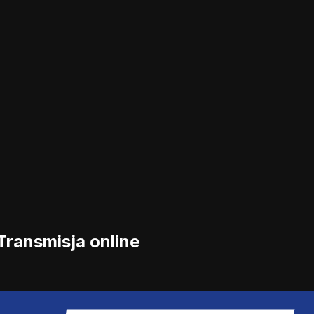
ransmisja online