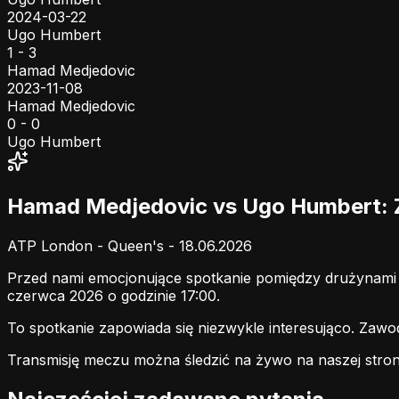
2024-03-22
Ugo Humbert
1 - 3
Hamad Medjedovic
2023-11-08
Hamad Medjedovic
0 - 0
Ugo Humbert
Hamad Medjedovic vs Ugo Humbert:
ATP London - Queen's - 18.06.2026
Przed nami emocjonujące spotkanie pomiędzy drużynam
czerwca 2026 o godzinie 17:00.
To spotkanie zapowiada się niezwykle interesująco. Zaw
Transmisję meczu można śledzić na żywo na naszej stron