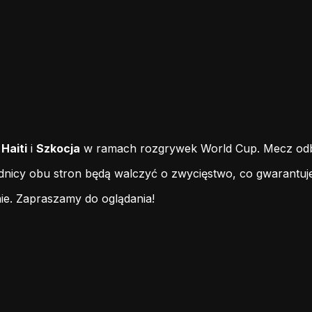
i
Haiti
i
Szkocja
w ramach rozgrywek World Cup. Mecz odbęd
odnicy obu stron będą walczyć o zwycięstwo, co gwarantuj
ie.
Zapraszamy do oglądania!