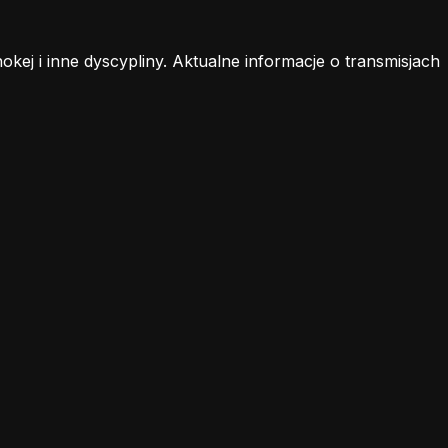
j i inne dyscypliny. Aktualne informacje o transmisjach