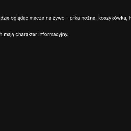
ie oglądać mecze na żywo - piłka nożna, koszykówka, hoke
h mają charakter informacyjny.