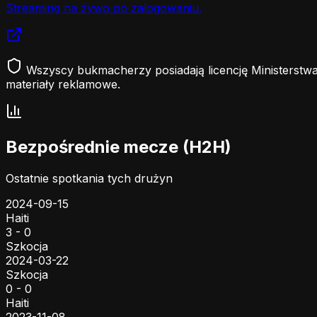
Streaming na żywo po zalogowaniu.
Wszyscy bukmacherzy posiadają licencję Ministerstwa
materiały reklamowe.
Bezpośrednie mecze (H2H)
Ostatnie spotkania tych drużyn
2024-09-15
Haiti
3 - 0
Szkocja
2024-03-22
Szkocja
0 - 0
Haiti