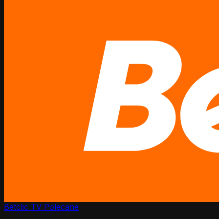
Betclic TV
Polecane