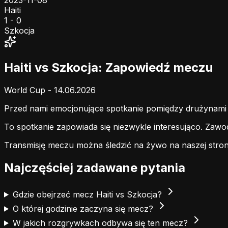
2023-11-08
Haiti
1 - 0
Szkocja
Haiti vs Szkocja: Zapowiedź meczu
World Cup - 14.06.2026
Przed nami emocjonujące spotkanie pomiędzy drużynam
To spotkanie zapowiada się niezwykle interesująco. Zaw
Transmisję meczu można śledzić na żywo na naszej stron
Najczęściej zadawane pytania
Gdzie obejrzeć mecz Haiti vs Szkocja?
O której godzinie zaczyna się mecz?
W jakich rozgrywkach odbywa się ten mecz?