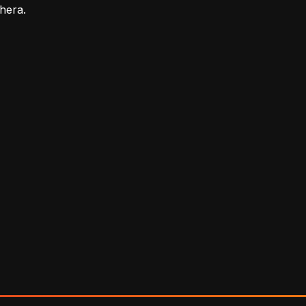
hera.