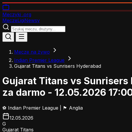
Meczyki
.org
Mecze
Ligi
Newsy
Mecze na żywo
Indian Premier League
Gujarat Titans vs Sunrisers Hyderabad
Gujarat Titans vs Sunriser
za darmo - 12.05.2026 17:0
⚽
Indian Premier League
|
🏴󠁧󠁢󠁥󠁮󠁧󠁿 Anglia
12.05.2026
G
Gujarat Titans