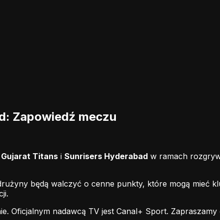
ad: Zapowiedź meczu
i
Gujarat Titans
i
Sunrisers Hyderabad
w ramach rozgrywe
 drużyny będą walczyć o cenne punkty, które mogą mieć kl
ji.
ie.
Oficjalnym nadawcą TV jest Canal+ Sport.
Zapraszamy d