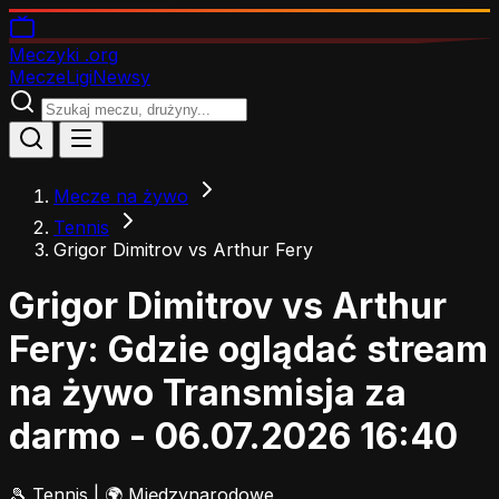
Meczyki
.org
Mecze
Ligi
Newsy
Mecze na żywo
Tennis
Grigor Dimitrov vs Arthur Fery
Grigor Dimitrov vs Arthur
Fery: Gdzie oglądać stream
na żywo
Transmisja za
darmo - 06.07.2026 16:40
🎾
Tennis
|
🌍 Międzynarodowe