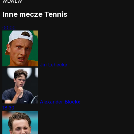
W
L
W
L
W
Inne mecze Tennis
00:00
Jiri Lehecka
Alexander Blockx
18:30