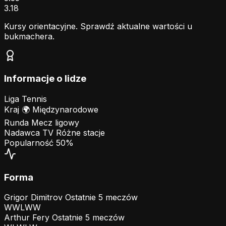
3.18
Kursy orientacyjne. Sprawdź aktualne wartości u
bukmachera.
Informacje o lidze
Liga
Tennis
Kraj
🌍
Międzynarodowe
Runda
Mecz ligowy
Nadawca TV
Różne stacje
Popularność
50%
Forma
Grigor Dimitrov
Ostatnie 5 meczów
W
W
L
W
W
Arthur Fery
Ostatnie 5 meczów