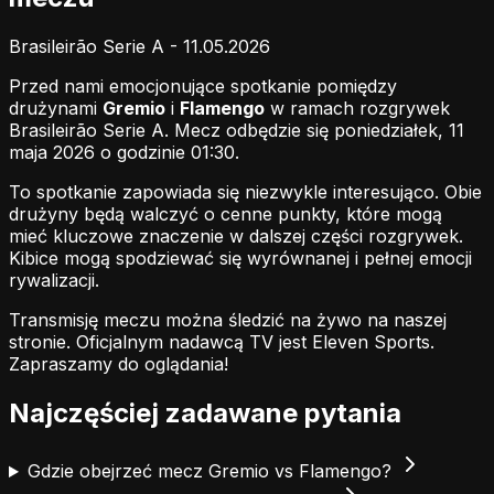
Brasileirão Serie A - 11.05.2026
Przed nami emocjonujące spotkanie pomiędzy
drużynami
Gremio
i
Flamengo
w ramach rozgrywek
Brasileirão Serie A. Mecz odbędzie się poniedziałek, 11
maja 2026 o godzinie 01:30.
To spotkanie zapowiada się niezwykle interesująco. Obie
drużyny będą walczyć o cenne punkty, które mogą
mieć kluczowe znaczenie w dalszej części rozgrywek.
Kibice mogą spodziewać się wyrównanej i pełnej emocji
rywalizacji.
Transmisję meczu można śledzić na żywo na naszej
stronie.
Oficjalnym nadawcą TV jest Eleven Sports.
Zapraszamy do oglądania!
Najczęściej zadawane pytania
Gdzie obejrzeć mecz Gremio vs Flamengo?