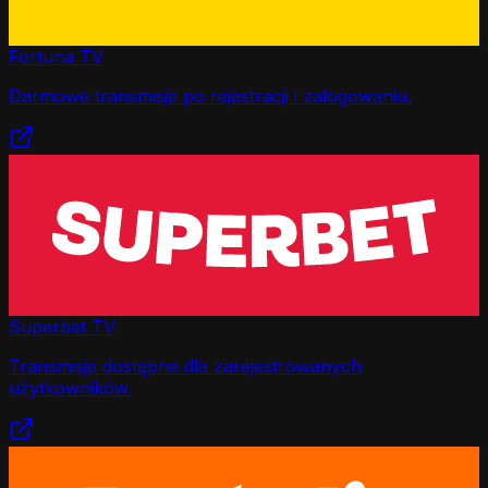
Fortuna TV
Darmowe transmisje po rejestracji i zalogowaniu.
Superbet TV
Transmisje dostępne dla zarejestrowanych
użytkowników.