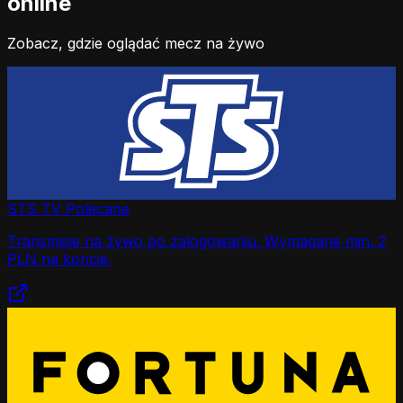
online
Zobacz, gdzie oglądać mecz na żywo
STS TV
Polecane
Transmisje na żywo po zalogowaniu. Wymagane min. 2
PLN na koncie.