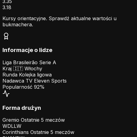
3.35
3.18
Kursy orientacyjne. Sprawdź aktualne wartości u
bukmachera.
Informacje o lidze
Liga
Brasileirão Serie A
Kraj
🇮🇹
Włochy
Runda
Kolejka ligowa
Nadawca TV
Eleven Sports
Popularność
92%
Forma drużyn
Gremio
Ostatnie 5 meczów
W
D
L
L
W
Corinthians
Ostatnie 5 meczów