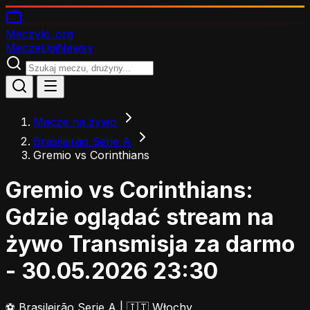
Meczyki
.org
Mecze
Ligi
Newsy
Mecze na żywo
Brasileirão Serie A
Gremio vs Corinthians
Gremio vs Corinthians:
Gdzie oglądać stream na
żywo
Transmisja za darmo
- 30.05.2026 23:30
⚽
Brasileirão Serie A
|
🇮🇹 Włochy