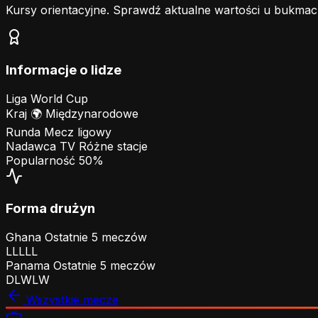
Kursy orientacyjne. Sprawdź aktualne wartości u bukmac
Informacje o lidze
Liga
World Cup
Kraj
🌍
Międzynarodowe
Runda
Mecz ligowy
Nadawca TV
Różne stacje
Popularność
50%
Forma drużyn
Ghana
Ostatnie 5 meczów
L
L
L
L
L
Panama
Ostatnie 5 meczów
D
L
W
L
W
Wszystkie mecze