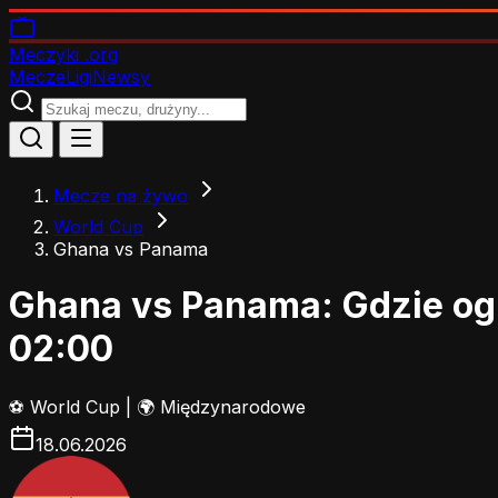
Meczyki
.org
Mecze
Ligi
Newsy
Mecze na żywo
World Cup
Ghana vs Panama
Ghana vs Panama: Gdzie og
02:00
⚽
World Cup
|
🌍 Międzynarodowe
18.06.2026