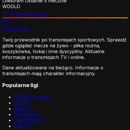
Lillestrøm
Ostatnie 5 meczów
W
D
D
L
D
Wszystkie mecze
Meczyki
.org
Twój przewodnik po transmisjach sportowych. Sprawdź
gdzie oglądać mecze na żywo - piłka nożna,
koszykówka, hokej i inne dyscypliny. Aktualne
informacje o transmisjach TV i online.
Dane aktualizowane na bieżąco. Informacje o
transmisjach mają charakter informacyjny.
Popularne ligi
Premier League
La Liga
Serie A
Bundesliga
Liga Mistrzów
Ligue 1