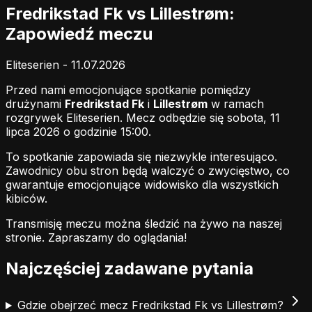
Fredrikstad Fk vs Lillestrøm:
Zapowiedź meczu
Eliteserien - 11.07.2026
Przed nami emocjonujące spotkanie pomiędzy
drużynami
Fredrikstad Fk
i
Lillestrøm
w ramach
rozgrywek Eliteserien. Mecz odbędzie się sobota, 11
lipca 2026 o godzinie 15:00.
To spotkanie zapowiada się niezwykle interesująco.
Zawodnicy obu stron będą walczyć o zwycięstwo, co
gwarantuje emocjonujące widowisko dla wszystkich
kibiców.
Transmisję meczu można śledzić na żywo na naszej
stronie.
Zapraszamy do oglądania!
Najczęściej zadawane pytania
Gdzie obejrzeć mecz Fredrikstad Fk vs Lillestrøm?