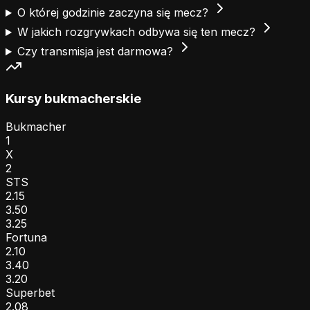
O której godzinie zaczyna się mecz?
W jakich rozgrywkach odbywa się ten mecz?
Czy transmisja jest darmowa?
Kursy bukmacherskie
Bukmacher
1
X
2
STS
2.15
3.50
3.25
Fortuna
2.10
3.40
3.20
Superbet
2.08