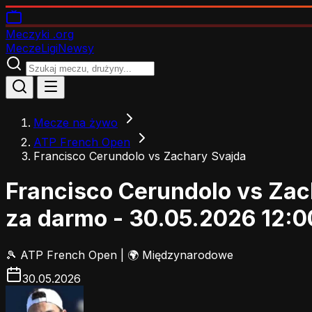
Meczyki
.org
Mecze
Ligi
Newsy
Mecze na żywo
ATP French Open
Francisco Cerundolo vs Zachary Svajda
Francisco Cerundolo vs Zac
za darmo - 30.05.2026 12:0
🎾
ATP French Open
|
🌍 Międzynarodowe
30.05.2026