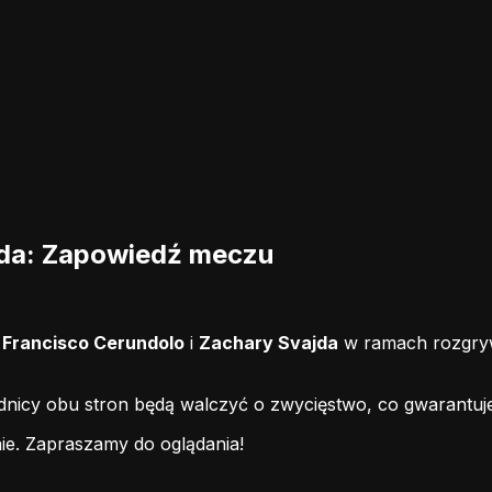
jda: Zapowiedź meczu
i
Francisco Cerundolo
i
Zachary Svajda
w ramach rozgryw
odnicy obu stron będą walczyć o zwycięstwo, co gwarantuj
ie.
Zapraszamy do oglądania!