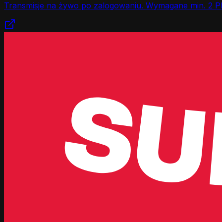
Transmisje na żywo po zalogowaniu. Wymagane min. 2 P