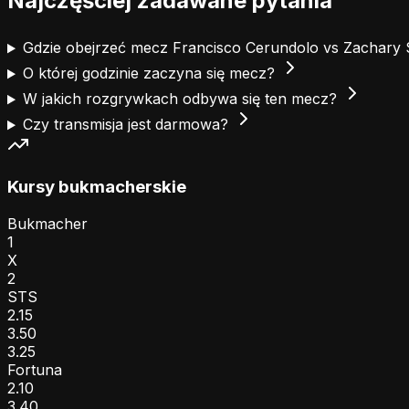
Najczęściej zadawane pytania
Gdzie obejrzeć mecz Francisco Cerundolo vs Zachary
O której godzinie zaczyna się mecz?
W jakich rozgrywkach odbywa się ten mecz?
Czy transmisja jest darmowa?
Kursy bukmacherskie
Bukmacher
1
X
2
STS
2.15
3.50
3.25
Fortuna
2.10
3.40