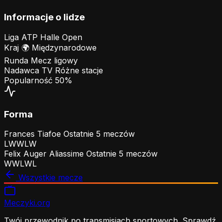
Informacje o lidze
Liga
ATP Halle Open
Kraj
🌍
Międzynarodowe
Runda
Mecz ligowy
Nadawca TV
Różne stacje
Popularność
50%
Forma
Frances Tiafoe
Ostatnie 5 meczów
L
W
W
L
W
Felix Auger Aliassime
Ostatnie 5 meczów
W
W
L
W
L
Wszystkie mecze
Meczyki
.org
Twój przewodnik po transmisjach sportowych. Sprawdź