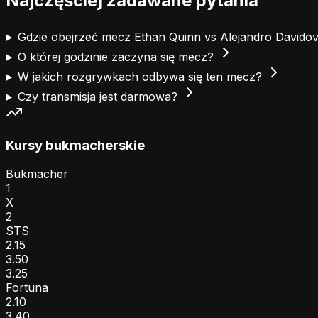
Najczęściej zadawane pytania
Gdzie obejrzeć mecz Ethan Quinn vs Alejandro Davido
O której godzinie zaczyna się mecz?
W jakich rozgrywkach odbywa się ten mecz?
Czy transmisja jest darmowa?
Kursy bukmacherskie
Bukmacher
1
X
2
STS
2.15
3.50
3.25
Fortuna
2.10
3.40