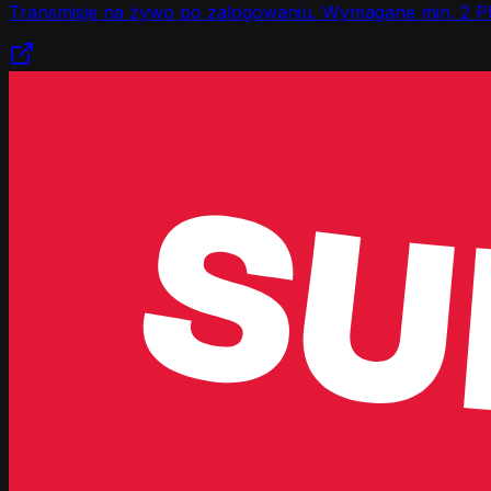
Transmisje na żywo po zalogowaniu. Wymagane min. 2 P