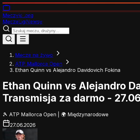
Meczyki
.org
Mecze
Ligi
Newsy
Mecze na żywo
ATP Mallorca Open
Ethan Quinn vs Alejandro Davidovich Fokina
Ethan Quinn vs Alejandro D
Transmisja za darmo - 27.0
🎾
ATP Mallorca Open
|
🌍 Międzynarodowe
27.06.2026