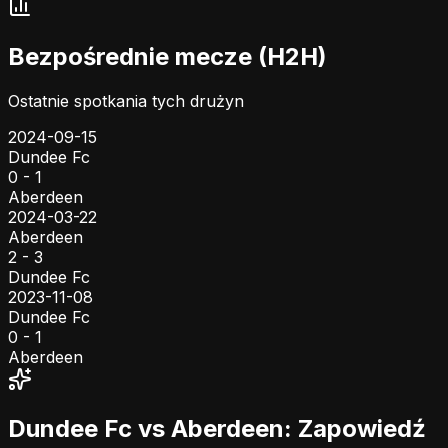
Bezpośrednie mecze (H2H)
Ostatnie spotkania tych drużyn
2024-09-15
Dundee Fc
0 - 1
Aberdeen
2024-03-22
Aberdeen
2 - 3
Dundee Fc
2023-11-08
Dundee Fc
0 - 1
Aberdeen
Dundee Fc vs Aberdeen: Zapowiedź