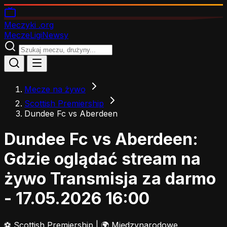
Meczyki
.org
Mecze
Ligi
Newsy
Mecze na żywo
Scottish Premiership
Dundee Fc vs Aberdeen
Dundee Fc vs Aberdeen:
Gdzie oglądać stream na
żywo
Transmisja za darmo
- 17.05.2026 16:00
⚽
Scottish Premiership
|
🌍 Międzynarodowe