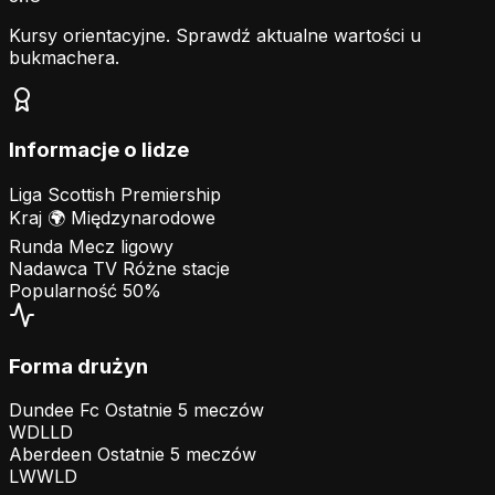
Kursy orientacyjne. Sprawdź aktualne wartości u
bukmachera.
Informacje o lidze
Liga
Scottish Premiership
Kraj
🌍
Międzynarodowe
Runda
Mecz ligowy
Nadawca TV
Różne stacje
Popularność
50%
Forma drużyn
Dundee Fc
Ostatnie 5 meczów
W
D
L
L
D
Aberdeen
Ostatnie 5 meczów
L
W
W
L
D