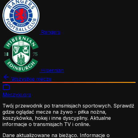
Rangers
Hibernian
Wszystkie mecze
Meczyki
.org
Twój przewodnik po transmisjach sportowych. Sprawdź
gdzie oglądać mecze na żywo - piłka nożna,
koszykówka, hokej i inne dyscypliny. Aktualne
informacje o transmisjach TV i online.
Dane aktualizowane na bieżąco. Informacje o