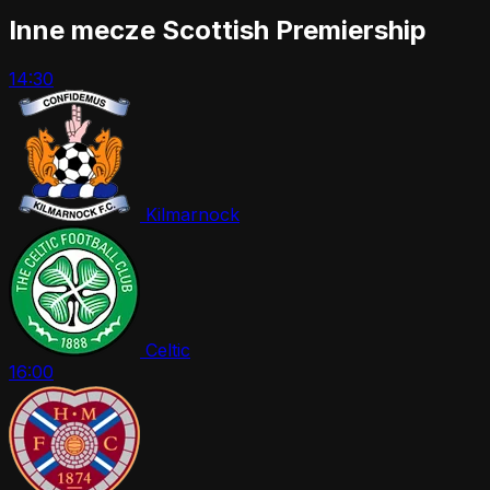
Inne mecze Scottish Premiership
14:30
Kilmarnock
Celtic
16:00