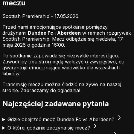
meczu
Scottish Premiership - 17.05.2026
Przed nami emocjonujące spotkanie pomiędzy
drużynami
Dundee Fc
i
Aberdeen
w ramach rozgrywek
Scottish Premiership. Mecz odbędzie się niedziela, 17
maja 2026 o godzinie 16:00.
To spotkanie zapowiada się niezwykle interesująco.
Zawodnicy obu stron będą walczyć o zwycięstwo, co
gwarantuje emocjonujące widowisko dla wszystkich
kibiców.
Transmisję meczu można śledzić na żywo na naszej
stronie.
Zapraszamy do oglądania!
Najczęściej zadawane pytania
Gdzie obejrzeć mecz Dundee Fc vs Aberdeen?
O której godzinie zaczyna się mecz?