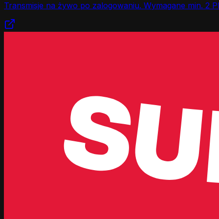
Transmisje na żywo po zalogowaniu. Wymagane min. 2 P