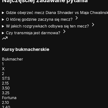
Najczęściej zadawane pytania
Gdzie obejrzeć mecz Diana Shnaider vs Maja Chwalin
O której godzinie zaczyna się mecz?
W jakich rozgrywkach odbywa się ten mecz?
Czy transmisja jest darmowa?
Kursy bukmacherskie
Bukmacher
1
X
2
STS
2.15
3.50
3.25
Fortuna
2.10
3.40