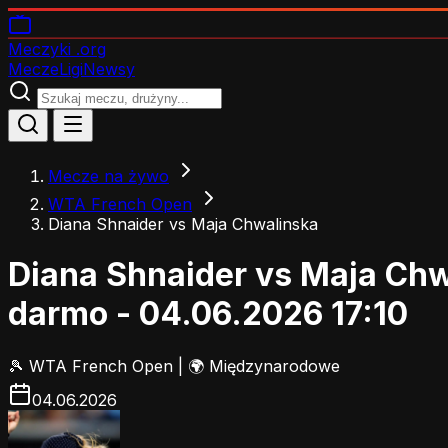
Meczyki
.org
Mecze
Ligi
Newsy
Mecze na żywo
WTA French Open
Diana Shnaider vs Maja Chwalinska
Diana Shnaider vs Maja Chw
darmo - 04.06.2026 17:10
🎾
WTA French Open
|
🌍 Międzynarodowe
04.06.2026