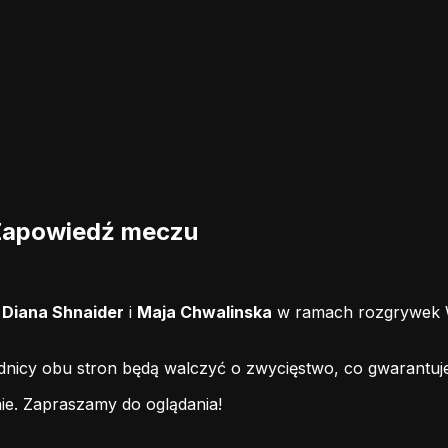
 Zapowiedź meczu
i
Diana Shnaider
i
Maja Chwalinska
w ramach rozgrywek W
odnicy obu stron będą walczyć o zwycięstwo, co gwarantuj
ie.
Zapraszamy do oglądania!