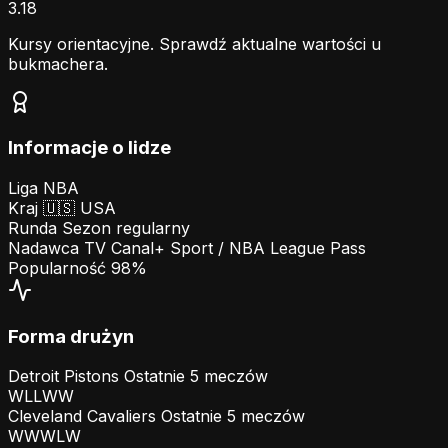
3.18
Kursy orientacyjne. Sprawdź aktualne wartości u
bukmachera.
Informacje o lidze
Liga
NBA
Kraj
🇺🇸
USA
Runda
Sezon regularny
Nadawca TV
Canal+ Sport / NBA League Pass
Popularność
98%
Forma drużyn
Detroit Pistons
Ostatnie 5 meczów
W
L
L
W
W
Cleveland Cavaliers
Ostatnie 5 meczów
W
W
W
L
W