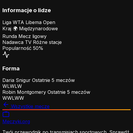
Informacje o lidze
Liga
WTA Libema Open
Kraj
🌍
Międzynarodowe
Runda
Mecz ligowy
Nadawca TV
Różne stacje
Popularność
50%
Forma
Daria Snigur
Ostatnie 5 meczów
W
L
W
L
W
Robin Montgomery
Ostatnie 5 meczów
W
W
L
W
W
Wszystkie mecze
Meczyki
.org
Twój przewodnik po transmisjach sportowych. Sprawdź