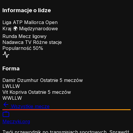
Informacje o lidze
Liga
ATP Mallorca Open
Kraj
🌍
Międzynarodowe
Runda
Mecz ligowy
Nadawca TV
Różne stacje
Popularność
50%
Forma
Damir Dzumhur
Ostatnie 5 meczów
L
W
L
L
W
Vit Kopriva
Ostatnie 5 meczów
W
W
L
L
W
Wszystkie mecze
Meczyki
.org
Twój przewodnik po transmisjach sportowych. Sprawdź