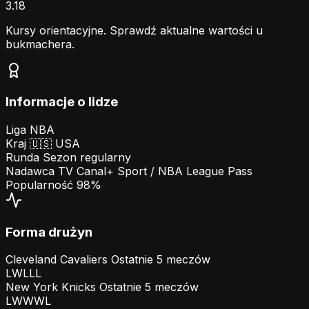
3.18
Kursy orientacyjne. Sprawdź aktualne wartości u
bukmachera.
Informacje o lidze
Liga
NBA
Kraj
🇺🇸
USA
Runda
Sezon regularny
Nadawca TV
Canal+ Sport / NBA League Pass
Popularność
98%
Forma drużyn
Cleveland Cavaliers
Ostatnie 5 meczów
L
W
L
L
L
New York Knicks
Ostatnie 5 meczów
L
W
W
W
L