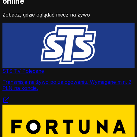
online
Zobacz, gdzie oglądać mecz na żywo
STS TV
Polecane
Transmisje na żywo po zalogowaniu. Wymagane min. 2
PLN na koncie.