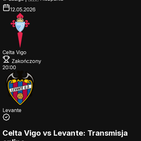
12.05.2026
Celta Vigo
Zakończony
20:00
Levante
Celta Vigo vs Levante: Transmisja