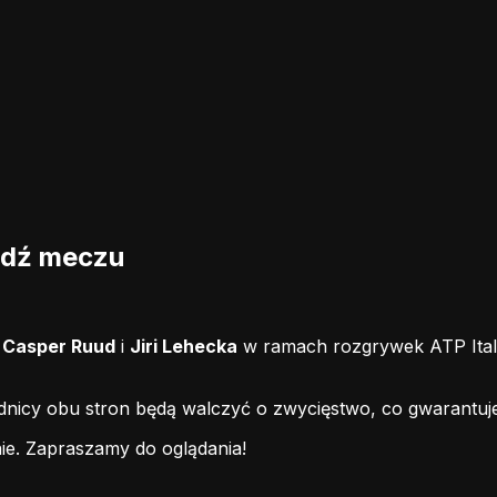
edź meczu
i
Casper Ruud
i
Jiri Lehecka
w ramach rozgrywek ATP Itali
odnicy obu stron będą walczyć o zwycięstwo, co gwarantuj
ie.
Zapraszamy do oglądania!