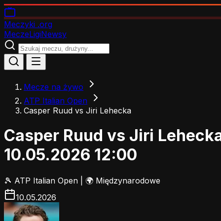
Meczyki
.org
Mecze
Ligi
Newsy
Mecze na żywo
ATP Italian Open
Casper Ruud vs Jiri Lehecka
Casper Ruud vs Jiri Leheck
10.05.2026 12:00
🎾
ATP Italian Open
|
🌍 Międzynarodowe
10.05.2026