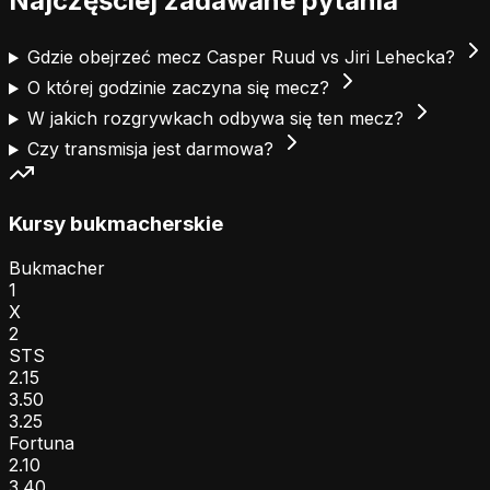
Najczęściej zadawane pytania
Gdzie obejrzeć mecz Casper Ruud vs Jiri Lehecka?
O której godzinie zaczyna się mecz?
W jakich rozgrywkach odbywa się ten mecz?
Czy transmisja jest darmowa?
Kursy bukmacherskie
Bukmacher
1
X
2
STS
2.15
3.50
3.25
Fortuna
2.10
3.40