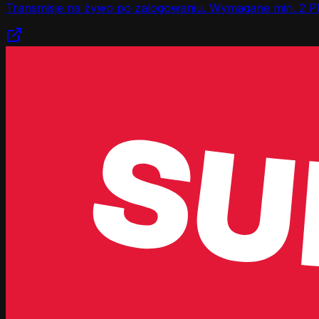
Transmisje na żywo po zalogowaniu. Wymagane min. 2 P