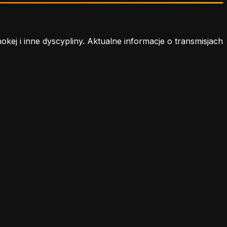
j i inne dyscypliny. Aktualne informacje o transmisjach