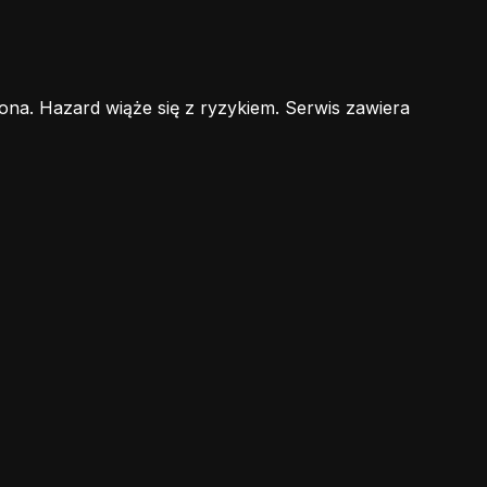
ona. Hazard wiąże się z ryzykiem. Serwis zawiera