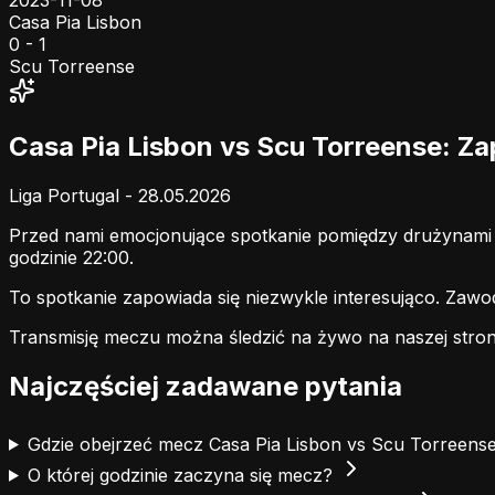
2023-11-08
Casa Pia Lisbon
0 - 1
Scu Torreense
Casa Pia Lisbon vs Scu Torreense: 
Liga Portugal - 28.05.2026
Przed nami emocjonujące spotkanie pomiędzy drużynam
godzinie 22:00.
To spotkanie zapowiada się niezwykle interesująco. Zaw
Transmisję meczu można śledzić na żywo na naszej stron
Najczęściej zadawane pytania
Gdzie obejrzeć mecz Casa Pia Lisbon vs Scu Torreens
O której godzinie zaczyna się mecz?