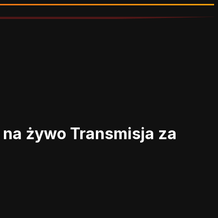
m na żywo
Transmisja za