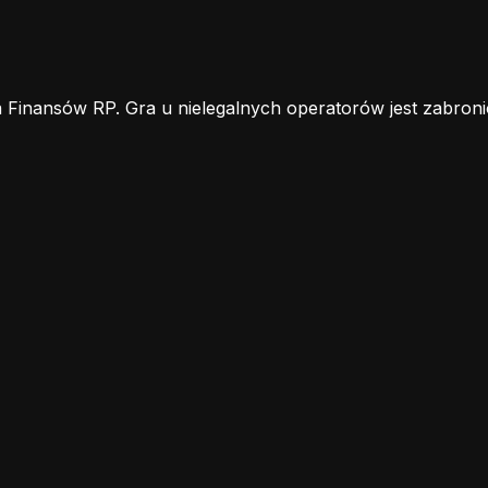
 Finansów RP. Gra u nielegalnych operatorów jest zabroni