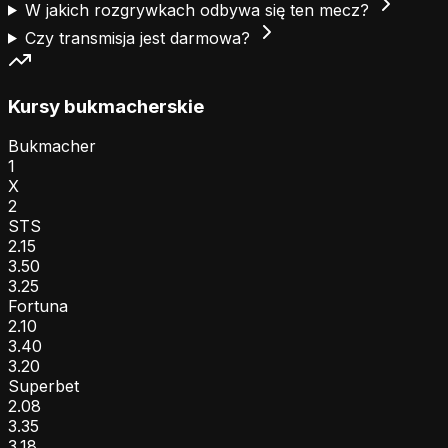
W jakich rozgrywkach odbywa się ten mecz?
Czy transmisja jest darmowa?
Kursy bukmacherskie
Bukmacher
1
X
2
STS
2.15
3.50
3.25
Fortuna
2.10
3.40
3.20
Superbet
2.08
3.35
3.18