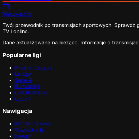
Meczyki
.org
Twój przewodnik po transmisjach sportowych. Sprawdź gdz
TV i online.
Dane aktualizowane na bieżąco. Informacje o transmisjac
Popularne ligi
Premier League
La Liga
Serie A
Bundesliga
Liga Mistrzów
Ligue 1
Nawigacja
Mecze na żywo
Wszystkie ligi
Newsy