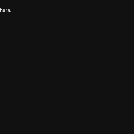
hera.