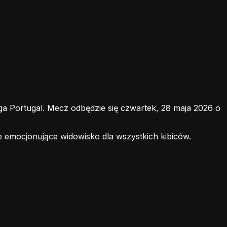
 Portugal. Mecz odbędzie się czwartek, 28 maja 2026 o
e emocjonujące widowisko dla wszystkich kibiców.