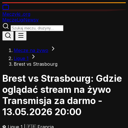
Meczyki
.org
Mecze
Ligi
Newsy
Mecze na żywo
Ligue 1
Brest vs Strasbourg
Brest vs Strasbourg: Gdzie
oglądać stream na żywo
Transmisja za darmo -
13.05.2026 20:00
⚽
Ligue 1
|
🇫🇷 Francja