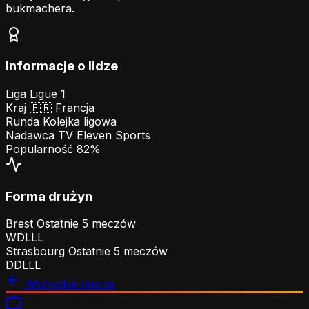
bukmachera.
Informacje o lidze
Liga
Ligue 1
Kraj
🇫🇷
Francja
Runda
Kolejka ligowa
Nadawca TV
Eleven Sports
Popularność
82%
Forma drużyn
Brest
Ostatnie 5 meczów
W
D
L
L
L
Strasbourg
Ostatnie 5 meczów
D
D
L
L
L
Wszystkie mecze