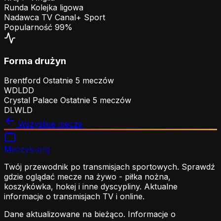
Runda
Kolejka ligowa
Nadawca TV
Canal+ Sport
Popularność
99%
Forma drużyn
Brentford
Ostatnie 5 meczów
W
D
L
D
D
Crystal Palace
Ostatnie 5 meczów
D
L
W
L
D
Wszystkie mecze
Meczyki
.org
Twój przewodnik po transmisjach sportowych. Sprawdź
gdzie oglądać mecze na żywo - piłka nożna,
koszykówka, hokej i inne dyscypliny. Aktualne
informacje o transmisjach TV i online.
Dane aktualizowane na bieżąco. Informacje o