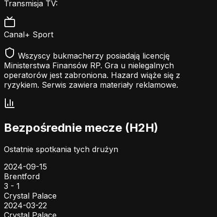
Transmisja TV:
Canal+ Sport
Wszyscy bukmacherzy posiadają licencję
Ministerstwa Finansów RP. Gra u nielegalnych
operatorów jest zabroniona. Hazard wiąże się z
ryzykiem. Serwis zawiera materiały reklamowe.
Bezpośrednie mecze (H2H)
Ostatnie spotkania tych drużyn
2024-09-15
Brentford
3 - 1
Crystal Palace
2024-03-22
Crystal Palace