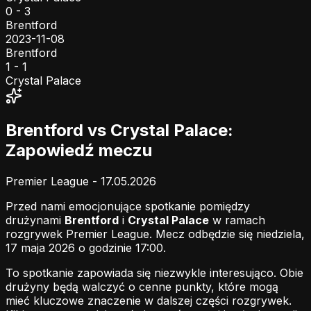
0 - 3
Brentford
2023-11-08
Brentford
1 - 1
Crystal Palace
Brentford vs Crystal Palace:
Zapowiedź meczu
Premier League - 17.05.2026
Przed nami emocjonujące spotkanie pomiędzy
drużynami
Brentford
i
Crystal Palace
w ramach
rozgrywek Premier League. Mecz odbędzie się niedziela,
17 maja 2026 o godzinie 17:00.
To spotkanie zapowiada się niezwykle interesująco. Obie
drużyny będą walczyć o cenne punkty, które mogą
mieć kluczowe znaczenie w dalszej części rozgrywek.