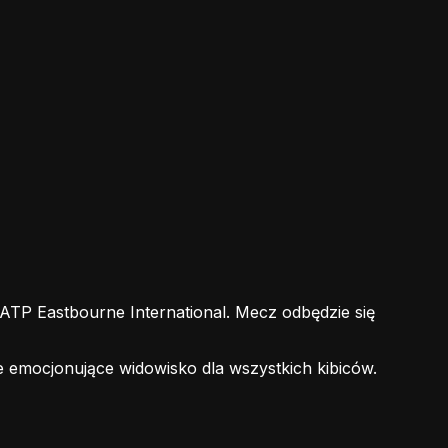
TP Eastbourne International. Mecz odbędzie się
e emocjonujące widowisko dla wszystkich kibiców.