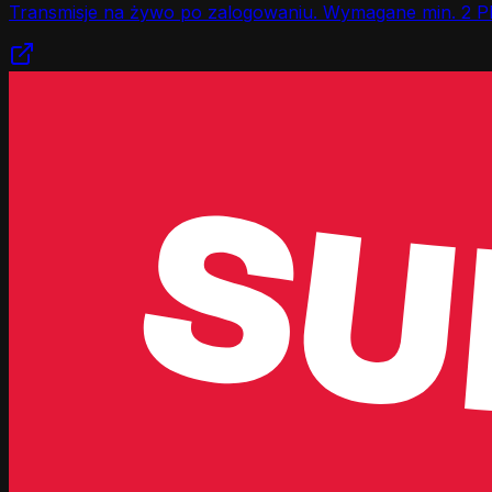
Transmisje na żywo po zalogowaniu. Wymagane min. 2 P