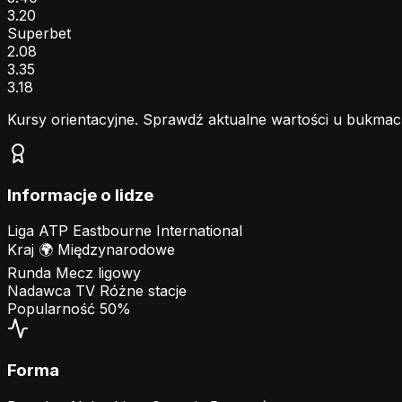
3.20
Superbet
2.08
3.35
3.18
Kursy orientacyjne. Sprawdź aktualne wartości u bukmac
Informacje o lidze
Liga
ATP Eastbourne International
Kraj
🌍
Międzynarodowe
Runda
Mecz ligowy
Nadawca TV
Różne stacje
Popularność
50%
Forma