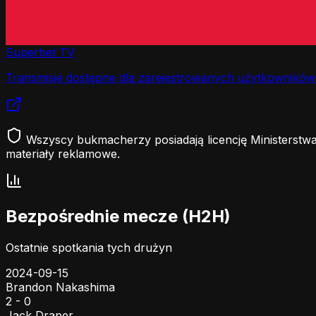
Superbet TV
Transmisje dostępne dla zarejestrowanych użytkowników
Wszyscy bukmacherzy posiadają licencję Ministerstwa
materiały reklamowe.
Bezpośrednie mecze (H2H)
Ostatnie spotkania tych drużyn
2024-09-15
Brandon Nakashima
2 - 0
Jack Draper