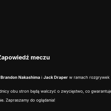
 Zapowiedź meczu
i
Brandon Nakashima
i
Jack Draper
w ramach rozgrywek A
odnicy obu stron będą walczyć o zwycięstwo, co gwarantuj
ie.
Zapraszamy do oglądania!