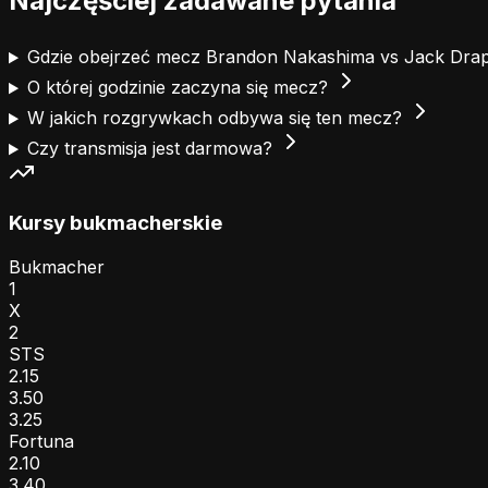
Najczęściej zadawane pytania
Gdzie obejrzeć mecz Brandon Nakashima vs Jack Dra
O której godzinie zaczyna się mecz?
W jakich rozgrywkach odbywa się ten mecz?
Czy transmisja jest darmowa?
Kursy bukmacherskie
Bukmacher
1
X
2
STS
2.15
3.50
3.25
Fortuna
2.10
3.40