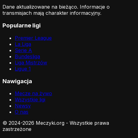
Dane aktualizowane na bieżąco. Informacje o
transmisjach mają charakter informacyjny.
Popularne ligi
Premier League
La Liga
Serie A
Bundesliga
Liga Mistrzów
Ligue 1
Nawigacja
Mecze na żywo
Wszystkie ligi
Newsy
O nas
© 2024-2026 Meczyki.org - Wszystkie prawa
zastrzeżone