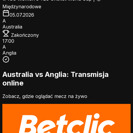
Międzynarodowe
05.07.2026
A
Australia
Zakończony
17:00
A
Anglia
Australia vs Anglia: Transmisja
online
Zobacz, gdzie oglądać mecz na żywo