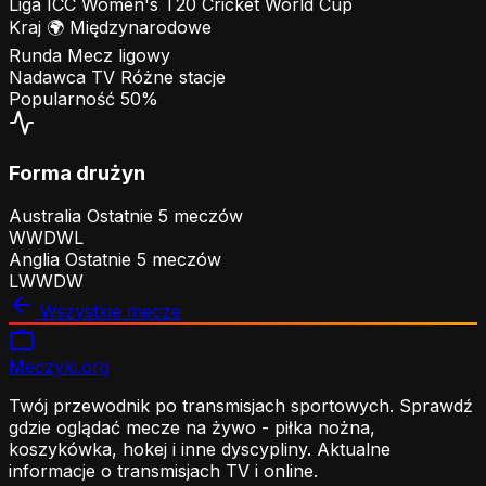
Liga
ICC Women's T20 Cricket World Cup
Kraj
🌍
Międzynarodowe
Runda
Mecz ligowy
Nadawca TV
Różne stacje
Popularność
50%
Forma drużyn
Australia
Ostatnie 5 meczów
W
W
D
W
L
Anglia
Ostatnie 5 meczów
L
W
W
D
W
Wszystkie mecze
Meczyki
.org
Twój przewodnik po transmisjach sportowych. Sprawdź
gdzie oglądać mecze na żywo - piłka nożna,
koszykówka, hokej i inne dyscypliny. Aktualne
informacje o transmisjach TV i online.