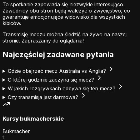
To spotkanie zapowiada się niezwykle interesująco.
Zawodnicy obu stron będą walczyć o zwycięstwo, co
gwarantuje emocjonujące widowisko dla wszystkich
kibiców.
Transmisję meczu można śledzić na żywo na naszej
stronie.
Zapraszamy do oglądania!
Najczęściej zadawane pytania
Gdzie obejrzeć mecz Australia vs Anglia?
O której godzinie zaczyna się mecz?
W jakich rozgrywkach odbywa się ten mecz?
Czy transmisja jest darmowa?
Kursy bukmacherskie
Bukmacher
1