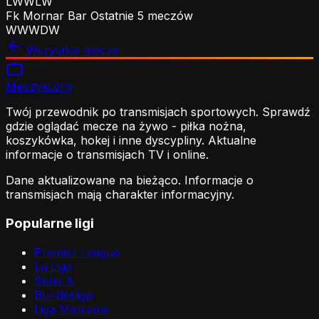
L
W
W
L
W
Fk Mornar Bar
Ostatnie 5 meczów
W
W
W
D
W
Wszystkie mecze
Meczyki
.org
Twój przewodnik po transmisjach sportowych. Sprawdź
gdzie oglądać mecze na żywo - piłka nożna,
koszykówka, hokej i inne dyscypliny. Aktualne
informacje o transmisjach TV i online.
Dane aktualizowane na bieżąco. Informacje o
transmisjach mają charakter informacyjny.
Popularne ligi
Premier League
La Liga
Serie A
Bundesliga
Liga Mistrzów