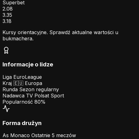
Superbet
2.08
3.35
3.18
Kursy orientacyjne. Sprawdź aktualne wartości u
bukmachera.
Informacje o lidze
Liga
EuroLeague
Kraj
🇪🇺
Europa
Runda
Sezon regularny
Nadawca TV
Polsat Sport
Popularność
80%
Forma drużyn
As Monaco
Ostatnie 5 meczów