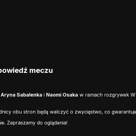
apowiedź meczu
i
Aryna Sabalenka
i
Naomi Osaka
w ramach rozgrywek WTA
odnicy obu stron będą walczyć o zwycięstwo, co gwarantuj
ie.
Zapraszamy do oglądania!