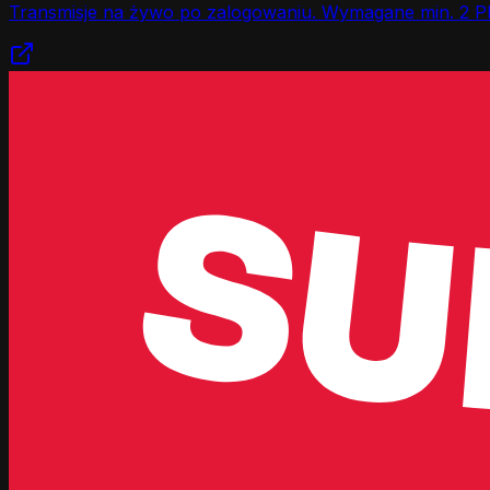
Transmisje na żywo po zalogowaniu. Wymagane min. 2 P