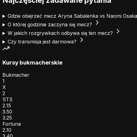
Najczęściej zadawane pytania
Gdzie obejrzeć mecz Aryna Sabalenka vs Naomi Osak
O której godzinie zaczyna się mecz?
W jakich rozgrywkach odbywa się ten mecz?
Czy transmisja jest darmowa?
Kursy bukmacherskie
Bukmacher
1
X
2
STS
2.15
3.50
3.25
Fortuna
2.10
3.40