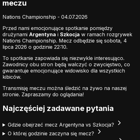
meczu
Nations Championship - 04.07.2026
Przed nami emocjonujące spotkanie pomiędzy
drużynami
Argentyna
i
Szkocja
w ramach rozgrywek
Nations Championship. Mecz odbędzie się sobota, 4
lipca 2026 o godzinie 22:10.
To spotkanie zapowiada się niezwykle interesująco.
Zawodnicy obu stron będą walczyć o zwycięstwo, co
gwarantuje emocjonujące widowisko dla wszystkich
kibiców.
Transmisję meczu można śledzić na żywo na naszej
stronie.
Zapraszamy do oglądania!
Najczęściej zadawane pytania
Gdzie obejrzeć mecz Argentyna vs Szkocja?
O której godzinie zaczyna się mecz?