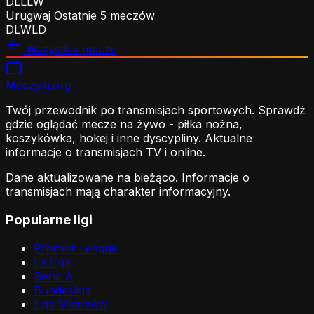
D
L
L
L
W
Urugwaj
Ostatnie 5 meczów
D
L
W
L
D
Wszystkie mecze
Meczyki
.org
Twój przewodnik po transmisjach sportowych. Sprawdź
gdzie oglądać mecze na żywo - piłka nożna,
koszykówka, hokej i inne dyscypliny. Aktualne
informacje o transmisjach TV i online.
Dane aktualizowane na bieżąco. Informacje o
transmisjach mają charakter informacyjny.
Popularne ligi
Premier League
La Liga
Serie A
Bundesliga
Liga Mistrzów