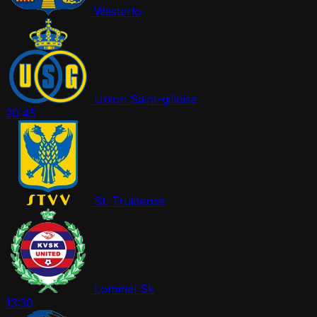
Westerlo
Union Saint-gilloise
20:45
St. Truidense
Lommel Sk
13:30