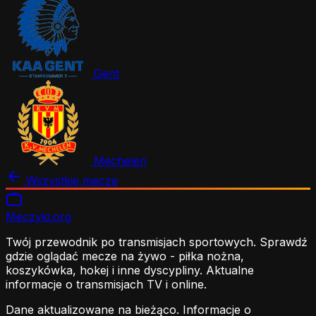
Gent
Mechelen
Wszystkie mecze
Meczyki
.org
Twój przewodnik po transmisjach sportowych. Sprawdź
gdzie oglądać mecze na żywo - piłka nożna,
koszykówka, hokej i inne dyscypliny. Aktualne
informacje o transmisjach TV i online.
Dane aktualizowane na bieżąco. Informacje o