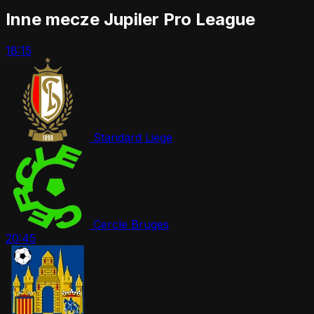
Inne mecze Jupiler Pro League
18:15
Standard Liege
Cercle Bruges
20:45