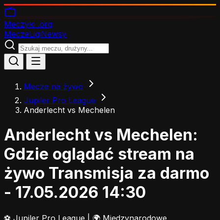
Meczyki
.org
Mecze
Ligi
Newsy
Mecze na żywo
Jupiler Pro League
Anderlecht vs Mechelen
Anderlecht vs Mechelen:
Gdzie oglądać stream na
żywo
Transmisja za darmo
- 17.05.2026 14:30
⚽
Jupiler Pro League
|
🌍 Międzynarodowe