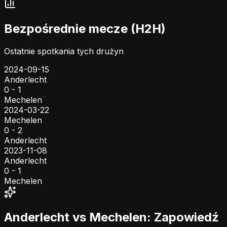
Bezpośrednie mecze (H2H)
Ostatnie spotkania tych drużyn
2024-09-15
Anderlecht
0 - 1
Mechelen
2024-03-22
Mechelen
0 - 2
Anderlecht
2023-11-08
Anderlecht
0 - 1
Mechelen
Anderlecht vs Mechelen: Zapowiedź