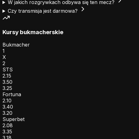
W jakich rozgrywkach odbywa się ten mecz?
Czy transmisja jest darmowa?
Kursy bukmacherskie
Bukmacher
1
X
2
STS
2.15
3.50
3.25
Fortuna
2.10
3.40
3.20
Superbet
2.08
3.35
3.18