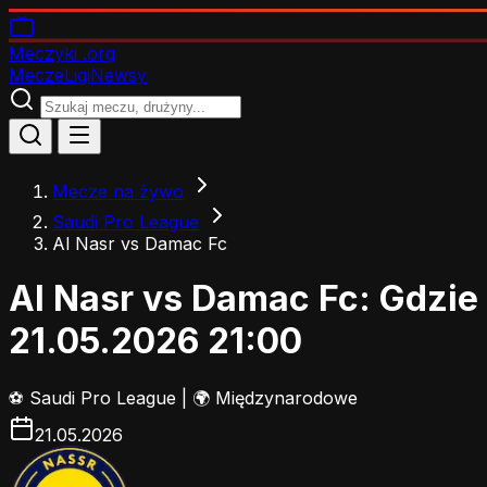
Meczyki
.org
Mecze
Ligi
Newsy
Mecze na żywo
Saudi Pro League
Al Nasr vs Damac Fc
Al Nasr vs Damac Fc: Gdzie
21.05.2026 21:00
⚽
Saudi Pro League
|
🌍 Międzynarodowe
21.05.2026