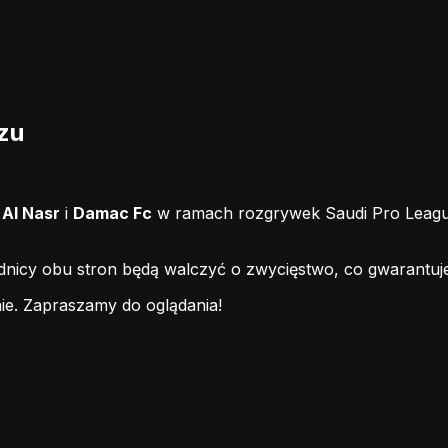
zu
i
Al Nasr
i
Damac Fc
w ramach rozgrywek Saudi Pro League.
odnicy obu stron będą walczyć o zwycięstwo, co gwarantuj
ie.
Zapraszamy do oglądania!