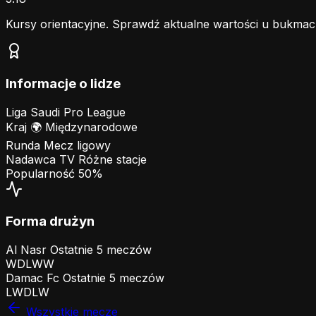
Kursy orientacyjne. Sprawdź aktualne wartości u bukmac
Informacje o lidze
Liga
Saudi Pro League
Kraj
🌍
Międzynarodowe
Runda
Mecz ligowy
Nadawca TV
Różne stacje
Popularność
50%
Forma drużyn
Al Nasr
Ostatnie 5 meczów
W
D
L
W
W
Damac Fc
Ostatnie 5 meczów
L
W
D
L
W
Wszystkie mecze