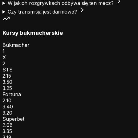
W jakich rozgrywkach odbywa się ten mecz?
Czy transmisja jest darmowa?
Kursy bukmacherskie
Bukmacher
1
X
2
STS
2.15
3.50
3.25
Fortuna
2.10
3.40
3.20
Superbet
2.08
3.35
3.18