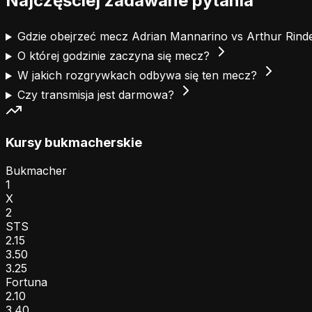
Najczęściej zadawane pytania
Gdzie obejrzeć mecz Adrian Mannarino vs Arthur Rin
O której godzinie zaczyna się mecz?
W jakich rozgrywkach odbywa się ten mecz?
Czy transmisja jest darmowa?
Kursy bukmacherskie
Bukmacher
1
X
2
STS
2.15
3.50
3.25
Fortuna
2.10
3.40