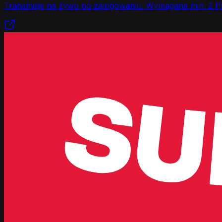
Transmisje na żywo po zalogowaniu. Wymagane min. 2 P