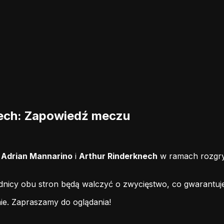
nech: Zapowiedź meczu
i
Adrian Mannarino
i
Arthur Rinderknech
w ramach rozgry
odnicy obu stron będą walczyć o zwycięstwo, co gwarantuj
ie.
Zapraszamy do oglądania!