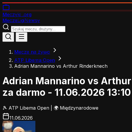
Meczyki
.org
Mecze
Ligi
Newsy
Mecze na żywo
ATP Libema Open
Adrian Mannarino vs Arthur Rinderknech
Adrian Mannarino vs Arthu
za darmo - 11.06.2026 13:10
🎾
ATP Libema Open
|
🌍 Międzynarodowe
11.06.2026