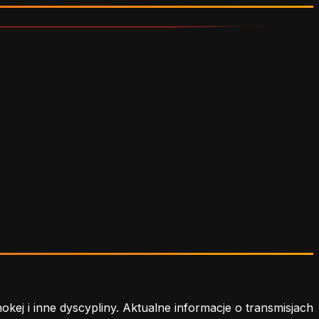
j i inne dyscypliny. Aktualne informacje o transmisjach