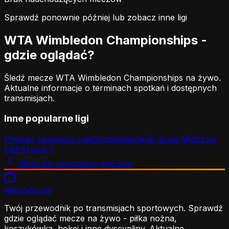
Sprawdź ponownie później lub zobacz inne ligi
WTA Wimbledon Championships -
gdzie oglądać?
Śledź mecze WTA Wimbledon Championships na żywo.
Aktualne informacje o terminach spotkań i dostępnych
transmisjach.
Inne popularne ligi
Premier League
La Liga
Bundesliga
Serie A
Liga Mistrzów
UEFA
Ligue 1
Wróć do wszystkich meczów
Meczyki
.org
Twój przewodnik po transmisjach sportowych. Sprawdź
gdzie oglądać mecze na żywo - piłka nożna,
koszykówka, hokej i inne dyscypliny. Aktualne