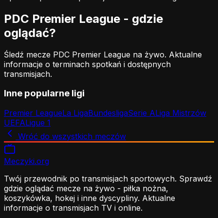
PDC Premier League - gdzie
oglądać?
Śledź mecze PDC Premier League na żywo. Aktualne
informacje o terminach spotkań i dostępnych
transmisjach.
Inne popularne ligi
Premier League
La Liga
Bundesliga
Serie A
Liga Mistrzów
UEFA
Ligue 1
Wróć do wszystkich meczów
Meczyki
.org
Twój przewodnik po transmisjach sportowych. Sprawdź
gdzie oglądać mecze na żywo - piłka nożna,
koszykówka, hokej i inne dyscypliny. Aktualne
informacje o transmisjach TV i online.