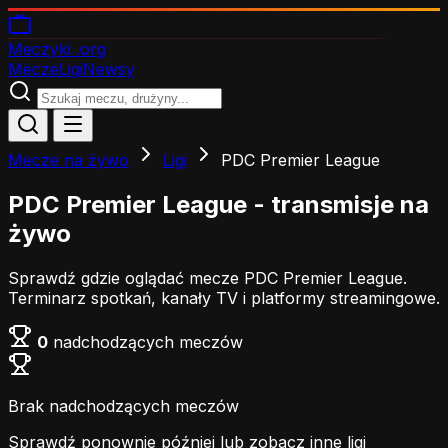
Meczyki
.org
Mecze
Ligi
Newsy
Mecze na żywo
Ligi
PDC Premier League
PDC Premier League - transmisje na
żywo
Sprawdź gdzie oglądać mecze PDC Premier League.
Terminarz spotkań, kanały TV i platformy streamingowe.
0
nadchodzących meczów
Brak nadchodzących meczów
Sprawdź ponownie później lub zobacz inne ligi